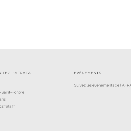
CTEZ L’AFRATA
EVÉNEMENTS
Suivez les événements de l'AFR
 Saint-Honoré
ris
afrata.fr