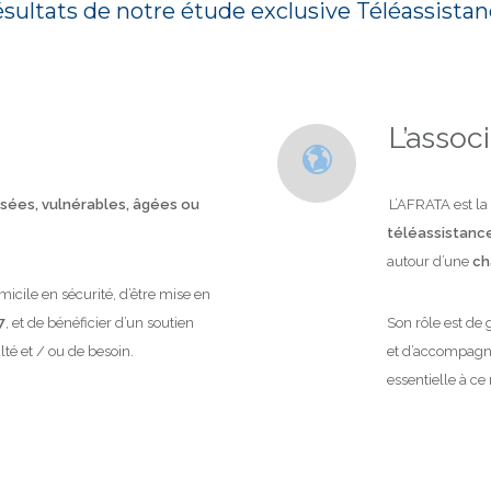
ésultats de notre étude exclusive Téléassist
L’assoc
ées, vulnérables, âgées ou
L’AFRATA est la
téléassistanc
autour d’une
ch
cile en sécurité, d’être mise en
7
, et de bénéficier d’un soutien
Son rôle est de 
lté et / ou de besoin.
et d’accompagner
essentielle à ce 