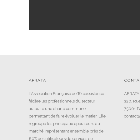
AFRATA
CONTA
L’Association Française de Téléassistance
AFRATA
fédère les professionnels du secteur
320, Rue
autour d’une charte commune
75001 Pa
permettant de faire évoluer le métier. Elle
contact@
regroupe les principaux opérateurs du
marché, représentant ensemble près de
80% des utilisateurs de services de